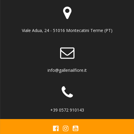
z
g
a
i
z
o
Viale Adua, 24 - 51016 Montecatini Terme (PT)
i
n
o
n
e
e
info@galleriailfiore.it
+39 0572 910143