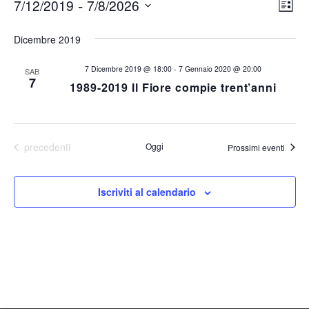
Eventi
V
 - 
7/12/2019
7/8/2026
E
Lista
Seleziona
v
i
la
Dicembre 2019
e
data.
s
n
7 Dicembre 2019 @ 18:00
-
7 Gennaio 2020 @ 20:00
SAB
7
1989-2019 Il Fiore compie trent’anni
t
t
o
e
V
N
Eventi
precedenti
Oggi
Prossimi eventi
i
s
a
Iscriviti al calendario
t
v
e
i
N
a
g
v
a
i