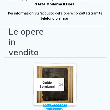
d’Arte Moderna Il Fiore
.
Per informazioni sull’acquisto delle opere
contattaci
tramite
telefono o e-mail.
Le opere
in
vendita
Guido
24
Borgianni
Leggi la scheda
Leggi la scheda
Leggi la scheda
Leggi la scheda
dell'opera
dell'opera
dell'opera
dell'opera