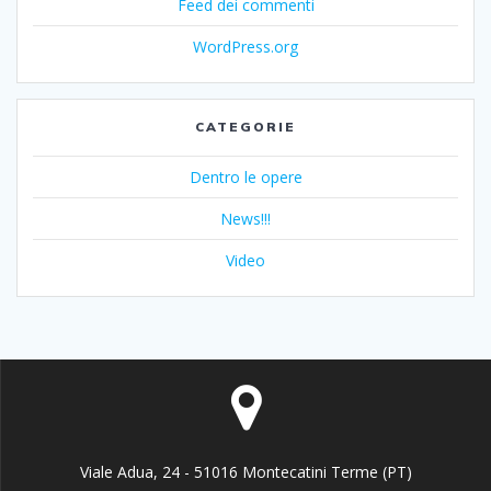
Feed dei commenti
WordPress.org
CATEGORIE
Dentro le opere
News!!!
Video
Viale Adua, 24 - 51016 Montecatini Terme (PT)