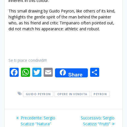
inherent in this colour.
This small drawing by Guido Peyron, like others of its kind,
highlights the gentle spirit of the man behind the painter
who, as his friend and critic Timpanaro often pointed out,
did not match his appearance: athletic and robust.
Se ti piace condividi!!!
F
W
T
E
C
Share
ac
h
w
m
o
e
at
itt
ai
n
GUIDO PEYRON
OPERE IN VENDITA
PEYRON
b
s
er
l
di
o
A
vi
Navigazione
o
p
di
Articolo
Articolo
Precedente:
Sergio
Successivo:
Sergio
articoli
k
p
precedente:
successivo:
Scatizzi “Natura”
Scatizzi “Frutti”