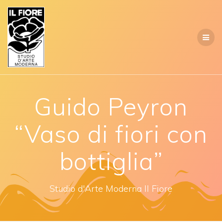
Salta
al
contenuto
Guido Peyron
“Vaso di fiori con
bottiglia”
Studio d'Arte Moderna Il Fiore