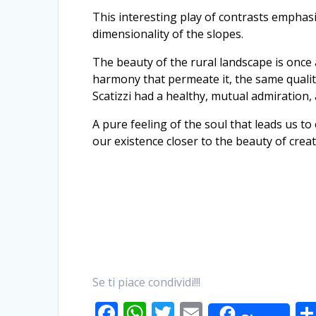
This interesting play of contrasts emphas
dimensionality of the slopes.
The beauty of the rural landscape is once 
harmony that permeate it, the same qualiti
Scatizzi had a healthy, mutual admiration,
A pure feeling of the soul that leads us t
our existence closer to the beauty of creati
Se ti piace condividi!!!
F
W
T
E