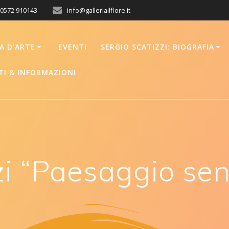
 0572 910143
info@galleriailfiore.it
IA D’ARTE
EVENTI
SERGIO SCATIZZI: BIOGRAFIA
I & INFORMAZIONI
zi “Paesaggio se