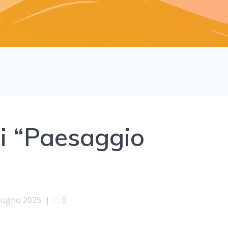
zi “Paesaggio
iugno 2025
|
0