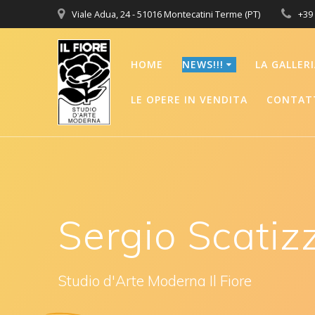
Salta
Viale Adua, 24 - 51016 Montecatini Terme (PT)
+39
al
contenuto
HOME
NEWS!!!
LA GALLER
LE OPERE IN VENDITA
CONTATT
Sergio Scatiz
Studio d'Arte Moderna Il Fiore