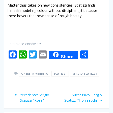
Matter thus takes on new consistencies, Scatizzi finds
himself modelling colour without disciplining it because
there hovers that new sense of rough beauty.
Se ti piace condividi!!!
F
W
T
E
C
Share
ac
h
w
m
o
e
at
itt
ai
n
OPERE IN VENDITA
SCATIZZI
SERGIO SCATIZZI
b
s
er
l
di
o
A
vi
Navigazione
o
p
di
Articolo
Articolo
Precedente:
Sergio
Successivo:
Sergio
articoli
k
p
precedente:
successivo:
Scatizzi “Rose”
Scatizzi “Fiori secchi”