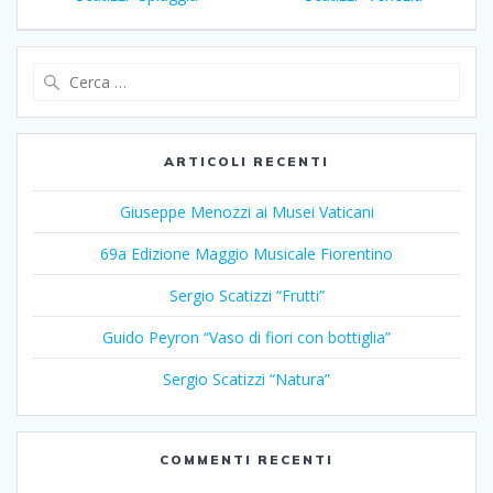
articoli
k
p
Ricerca
per:
ARTICOLI RECENTI
Giuseppe Menozzi ai Musei Vaticani
69a Edizione Maggio Musicale Fiorentino
Sergio Scatizzi “Frutti”
Guido Peyron “Vaso di fiori con bottiglia”
Sergio Scatizzi “Natura”
COMMENTI RECENTI