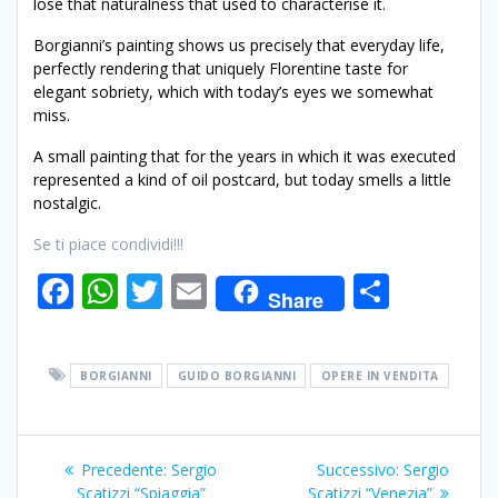
lose that naturalness that used to characterise it.
Borgianni’s painting shows us precisely that everyday life,
perfectly rendering that uniquely Florentine taste for
elegant sobriety, which with today’s eyes we somewhat
miss.
A small painting that for the years in which it was executed
represented a kind of oil postcard, but today smells a little
nostalgic.
Se ti piace condividi!!!
F
W
T
E
C
Share
ac
h
w
m
o
e
at
itt
ai
n
BORGIANNI
GUIDO BORGIANNI
OPERE IN VENDITA
b
s
er
l
di
o
A
vi
Navigazione
o
p
di
Articolo
Articolo
Precedente:
Sergio
Successivo:
Sergio
precedente:
successivo:
Scatizzi “Spiaggia”
Scatizzi “Venezia”