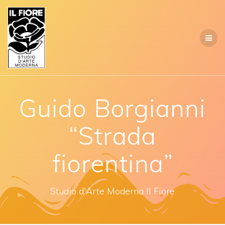
Salta
al
contenuto
Guido Borgianni
“Strada
fiorentina”
Studio d'Arte Moderna Il Fiore