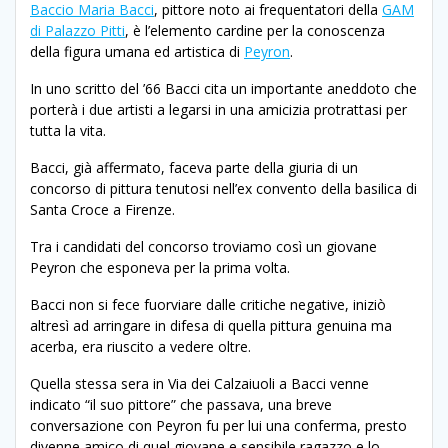
Baccio Maria Bacci
, pittore noto ai frequentatori della
GAM
di Palazzo Pitti
, è l’elemento cardine per la conoscenza
della figura umana ed artistica di
Peyron
.
In uno scritto del ’66 Bacci cita un importante aneddoto che
porterà i due artisti a legarsi in una amicizia protrattasi per
tutta la vita.
Bacci, già affermato, faceva parte della giuria di un
concorso di pittura tenutosi nell’ex convento della basilica di
Santa Croce a Firenze.
Tra i candidati del concorso troviamo così un giovane
Peyron che esponeva per la prima volta.
Bacci non si fece fuorviare dalle critiche negative, iniziò
altresì ad arringare in difesa di quella pittura genuina ma
acerba, era riuscito a vedere oltre.
Quella stessa sera in Via dei Calzaiuoli a Bacci venne
indicato “il suo pittore” che passava, una breve
conversazione con Peyron fu per lui una conferma, presto
divenne amico di quel giovane e sensibile ragazzo e lo