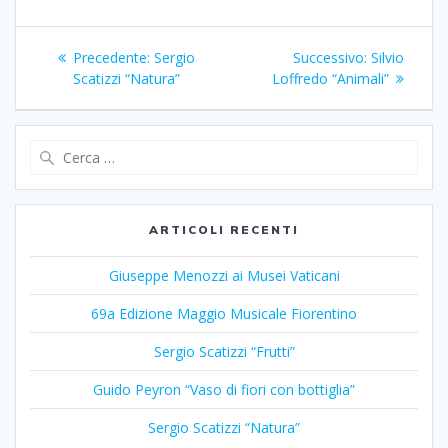
o
A
vi
Navigazione
o
p
di
Articolo
Articolo
Precedente:
Sergio
Successivo:
Silvio
articoli
k
p
precedente:
successivo:
Scatizzi “Natura”
Loffredo “Animali”
Ricerca
per:
ARTICOLI RECENTI
Giuseppe Menozzi ai Musei Vaticani
69a Edizione Maggio Musicale Fiorentino
Sergio Scatizzi “Frutti”
Guido Peyron “Vaso di fiori con bottiglia”
Sergio Scatizzi “Natura”