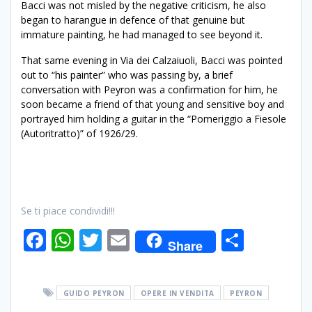
Bacci was not misled by the negative criticism, he also
began to harangue in defence of that genuine but
immature painting, he had managed to see beyond it.
That same evening in Via dei Calzaiuoli, Bacci was pointed
out to “his painter” who was passing by, a brief
conversation with Peyron was a confirmation for him, he
soon became a friend of that young and sensitive boy and
portrayed him holding a guitar in the “Pomeriggio a Fiesole
(Autoritratto)” of 1926/29.
Se ti piace condividi!!!
F
W
T
E
C
Share
ac
h
w
m
o
e
at
itt
ai
n
GUIDO PEYRON
OPERE IN VENDITA
PEYRON
b
s
er
l
di