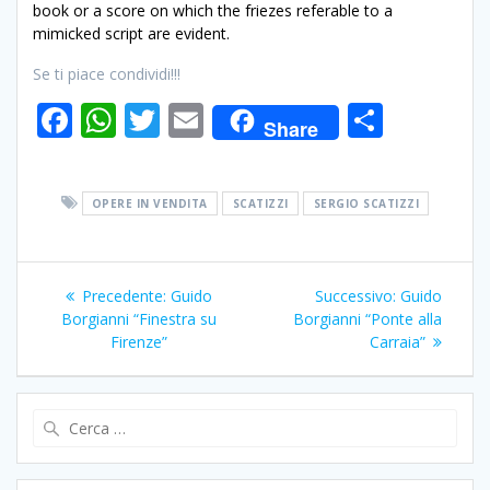
book or a score on which the friezes referable to a
mimicked script are evident.
Se ti piace condividi!!!
F
W
T
E
C
Share
ac
h
w
m
o
e
at
itt
ai
n
OPERE IN VENDITA
SCATIZZI
SERGIO SCATIZZI
b
s
er
l
di
o
A
vi
Navigazione
o
p
di
Articolo
Articolo
Precedente:
Guido
Successivo:
Guido
articoli
k
p
precedente:
successivo:
Borgianni “Finestra su
Borgianni “Ponte alla
Firenze”
Carraia”
Ricerca
per: